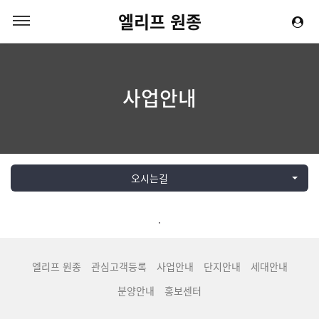
엘리프 원종
사업안내
오시는길
.
엘리프 원종
관심고객등록
사업안내
단지안내
세대안내
분양안내
홍보센터