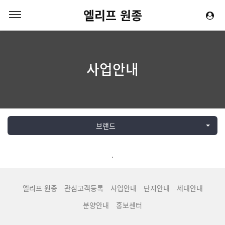
엘리프 원종
사업안내
브랜드
.
엘리프 원종
관심고객등록
사업안내
단지안내
세대안내
분양안내
홍보센터